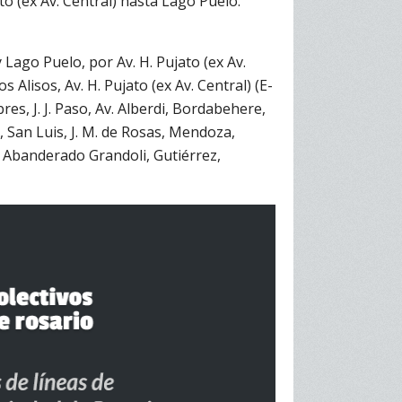
o (ex Av. Central) hasta Lago Puelo.
y Lago Puelo, por Av. H. Pujato (ex Av.
s Alisos, Av. H. Pujato (ex Av. Central) (E-
s, J. J. Paso, Av. Alberdi, Bordabehere,
, San Luis, J. M. de Rosas, Mendoza,
, Abanderado Grandoli, Gutiérrez,