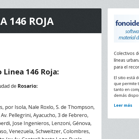
A 146 ROJA
Colectivos d
líneas urban
para el recor
o Linea 146 Roja:
El sitio está 
que permite t
iudad de
Rosario:
tanto en com
demás dispos
Leer más
, por Isola, Nale Roxlo, S. de Thompson,
 Av. Pellegrini, Ayacucho, 3 de Febrero,
berdi, Jose Ingenieros, Lenzoni, Génova,
 Paso, Venezuela, Schweitzer, Colombres,