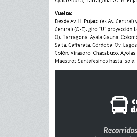
Ayala Gauna, Tarragona, Av. H. Pujat
Vuelta
:
Desde Av. H. Pujato (ex Av. Central) 
Central) (O-E), giro “U” proyección Lo
O), Tarragona, Ayala Gauna, Colombre
Salta, Cafferata, Córdoba, Ov. Lagos
Colón, Virasoro, Chacabuco, Ayolas
Maestros Santafesinos hasta Isola.